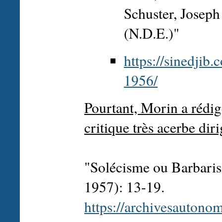
Schuster, Joseph 
(N.D.E.)"
https://sinedjib
1956/
Pourtant, Morin a rédig
critique très acerbe dir
"Solécisme ou Barbari
1957): 13-19.
https://archivesautono