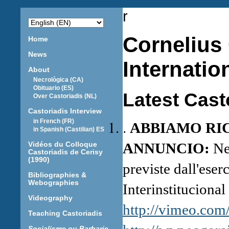
r
Cornelius
Home
News
Internatio
About
Necrològica (CA)
Obituario (ES)
Latest Cast
Over Castoriadis (NL)
Castoriadis Interview
.
in French (FR)
ABBIAMO RI
in Spanish (Castilian) ES
ANNUNCIO:
Nel
Vidéos du Colloque
Castoriadis de Cerisy
(1990)
previste dall'ese
Bibliographies &
Webographies
Interinstituciona
Videography
http://vimeo.com
Teaching Castoriadis
Socialisme ou Barbarie