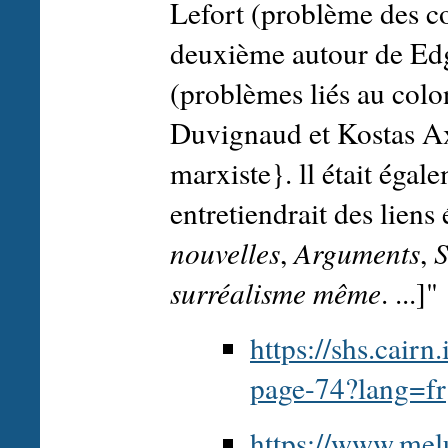
Lefort (problème des co
deuxième autour de Ed
(problèmes liés au colo
Duvignaud et Kostas Ax
marxiste}. ll était éga
entretiendrait des liens 
nouvelles
,
Arguments
,
S
surréalisme même
. ...]"
https://shs.cairn
page-74?lang=fr
https://www.mel