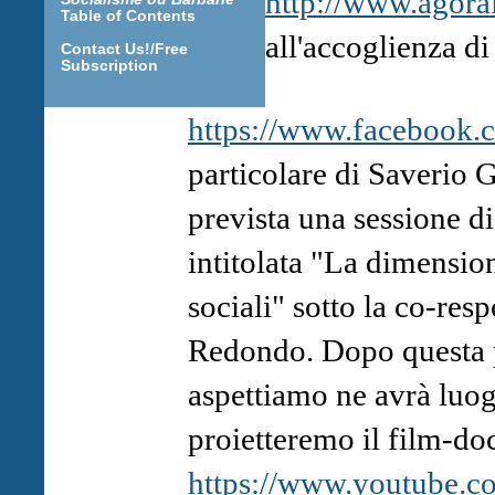
http://www.agorai
Table of Contents
all'accoglienza di
Contact Us!/Free
Subscription
https://www.facebook
particolare di Saverio G
prevista una sessione d
intitolata "La dimensi
sociali" sotto la co-res
Redondo. Dopo questa p
aspettiamo ne avrà luo
proietteremo il film-d
https://www.youtube.